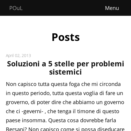
Home
POuL
About
Courses
Posts
POuLimpiadi
April 02, 2013
Posts
Soluzioni a 5 stelle per problemi
sistemici
Non capisco tutta questa foga che mi circonda
in questo periodo, tutta questa voglia di fare un
groverno, di poter dire che abbiamo un governo
che ci -geverni- , che tenga il timone di questo
paese insomma. Questa cosa dovrebbe farla
Bersani? Non capisco come si possa diseducare