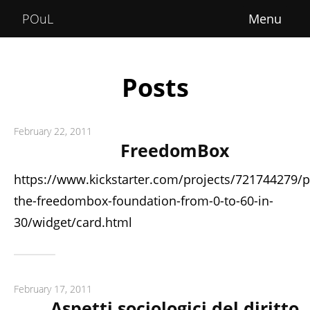
Home
POuL
About
Courses
Posts
POuLimpiadi
February 22, 2011
Posts
FreedomBox
https://www.kickstarter.com/projects/721744279/
the-freedombox-foundation-from-0-to-60-in-
30/widget/card.html
February 17, 2011
Aspetti sociologici del diritto