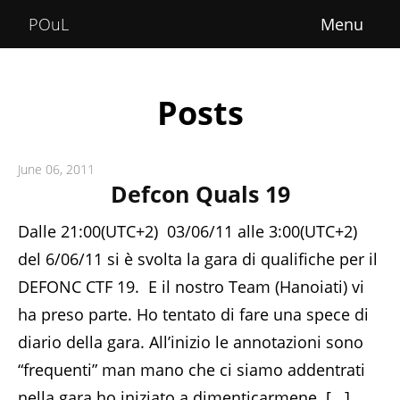
Home
POuL
About
Courses
Posts
POuLimpiadi
June 06, 2011
Posts
Defcon Quals 19
Dalle 21:00(UTC+2) 03/06/11 alle 3:00(UTC+2)
del 6/06/11 si è svolta la gara di qualifiche per il
DEFONC CTF 19. E il nostro Team (Hanoiati) vi
ha preso parte. Ho tentato di fare una spece di
diario della gara. All’inizio le annotazioni sono
“frequenti” man mano che ci siamo addentrati
nella gara ho iniziato a dimenticarmene. [...]