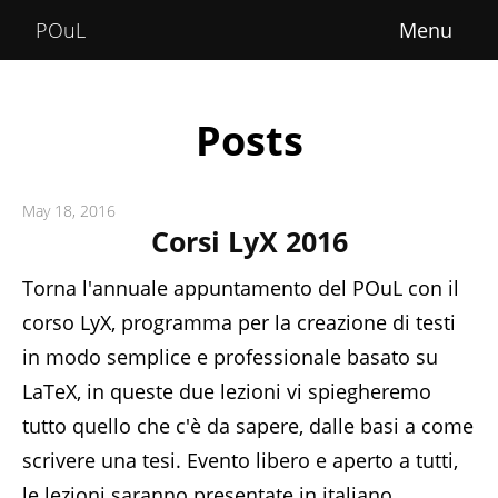
Home
POuL
About
Courses
Posts
POuLimpiadi
May 18, 2016
Posts
Corsi LyX 2016
Torna l'annuale appuntamento del POuL con il
corso LyX, programma per la creazione di testi
in modo semplice e professionale basato su
LaTeX, in queste due lezioni vi spiegheremo
tutto quello che c'è da sapere, dalle basi a come
scrivere una tesi. Evento libero e aperto a tutti,
le lezioni saranno presentate in italiano