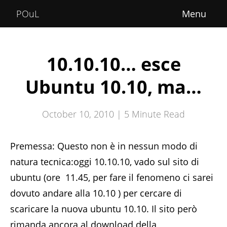
Home
POuL
About
Courses
10.10.10… esce
POuLimpiadi
Ubuntu 10.10, ma…
Posts
October 10, 2010 |
5
Minute Read
Premessa: Questo non è in nessun modo di
natura tecnica:oggi 10.10.10, vado sul sito di
ubuntu (ore 11.45, per fare il fenomeno ci sarei
dovuto andare alla 10.10 ) per cercare di
scaricare la nuova ubuntu 10.10. Il sito però
rimanda ancora al download della