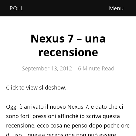
Home
POuL
About
Courses
Nexus 7 – una
POuLimpiadi
recensione
Posts
September 13, 2012 |
6
Minute Read
Click to view slideshow.
Oggi è arrivato il nuovo
Nexus 7
, e dato che ci
sono forti pressioni affinchè io scriva questa
recensione, ecco cosa ne penso dopo poche ore
di uso… questa recensione non può essere