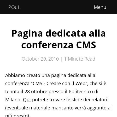
Home
POuL
About
Courses
Pagina dedicata alla
POuLimpiadi
conferenza CMS
Posts
October 29, 2010 |
1
Minute Read
Abbiamo creato una pagina dedicata alla
conferenza "CMS - Creare con il Web", che si è
tenuta il 28 ottobre presso il Politecnico di
Milano.
Qui
potrete trovare le slide dei relatori
(eventuale materiale mancante verrà aggiunto al
più presto).