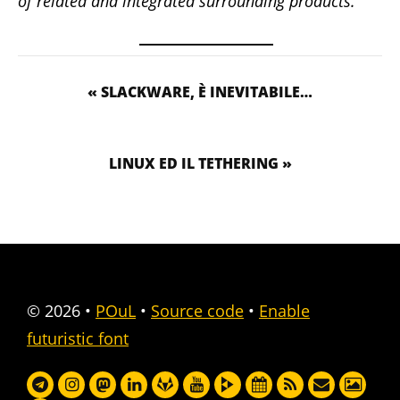
of related and integrated surrounding products.
« SLACKWARE, È INEVITABILE…
LINUX ED IL TETHERING »
© 2026
•
POuL
•
Source code
•
Enable
futuristic font