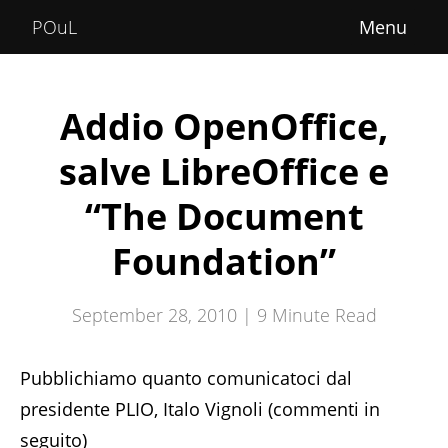
Home
POuL
About
Courses
Addio OpenOffice,
POuLimpiadi
salve LibreOffice e
Posts
“The Document
Foundation”
September 28, 2010 |
9
Minute Read
Pubblichiamo quanto comunicatoci dal
presidente PLIO, Italo Vignoli (commenti in
seguito)