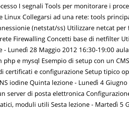
ocesso I segnali Tools per monitorare i proces
inux Collegarsi ad una rete: tools principali
essionie (netstat/ss) Utilizzare netcat per f
rete Firewalling Concetti base di netfilter U
one - Lunedì 28 Maggio 2012 16:30-19:00 au
con php e mysql Esempio di setup con un CM
i certificati e configurazione Setup tipic
DNS iodine Quinta lezione - Lunedì 4 Giugno
n server di posta elettronica Configurazion
tici, moduli utili Sesta lezione - Martedì 5