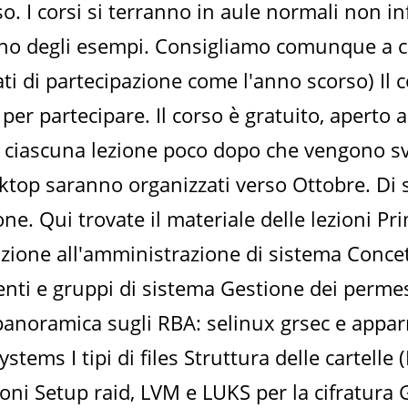
so. I corsi si terranno in aule normali non 
cuno degli esempi. Consigliamo comunque a ch
ati di partecipazione come l'anno scorso) Il 
 per partecipare. Il corso è gratuito, aperto
i ciascuna lezione poco dopo che vengono svo
sktop saranno organizzati verso Ottobre. Di s
ione. Qui trovate il materiale delle lezioni 
zione all'amministrazione di sistema Concett
enti e gruppi di sistema Gestione dei permes
e panoramica sugli RBA: selinux grsec e app
tems I tipi di files Struttura delle cartelle 
ioni Setup raid, LVM e LUKS per la cifratura