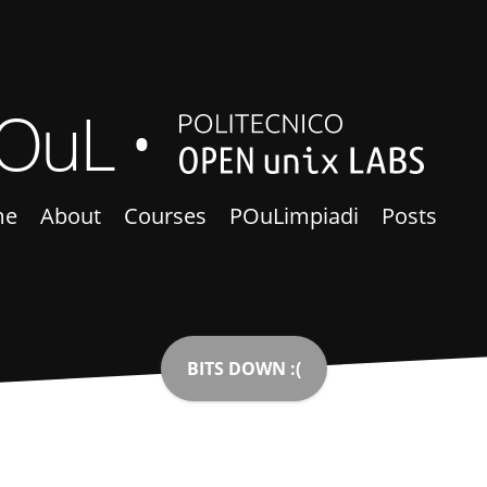
OuL
me
About
Courses
POuLimpiadi
Posts