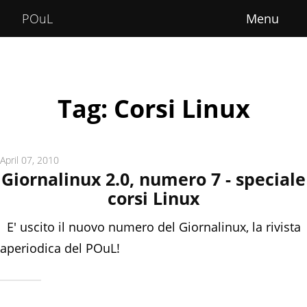
Home
POuL
About
Courses
Tag: Corsi Linux
POuLimpiadi
Posts
April 07, 2010
Giornalinux 2.0, numero 7 - speciale
corsi Linux
E' uscito il nuovo numero del Giornalinux, la rivista
aperiodica del POuL!