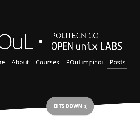
OuL
me
About
Courses
POuLimpiadi
Posts