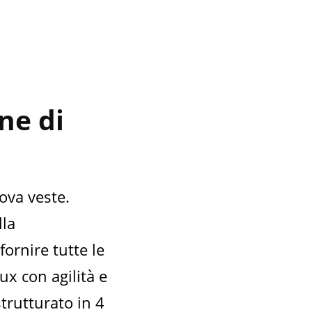
ne di
ova veste.
lla
ornire tutte le
x con agilità e
strutturato in 4