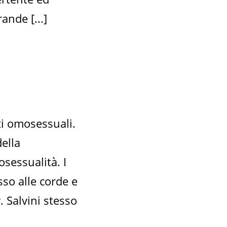
ande [...]
sti omosessuali.
della
osessualità. I
so alle corde e
. Salvini stesso