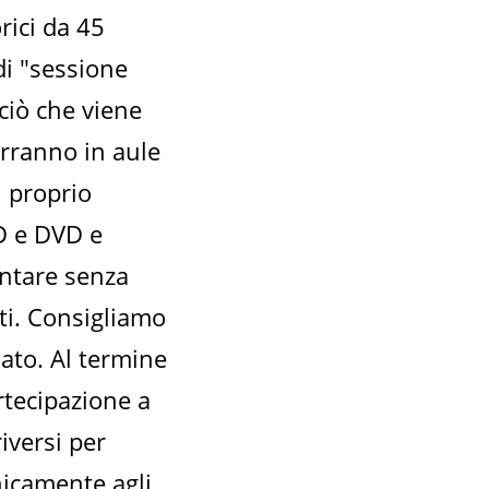
rici da 45
di "sessione
ciò che viene
terranno in aule
l proprio
CD e DVD e
entare senza
ati. Consigliamo
ato. Al termine
rtecipazione a
iversi per
nicamente agli