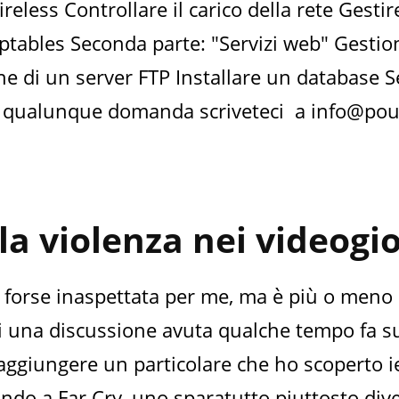
ireless Controllare il carico della rete Gestir
ptables Seconda parte: "Servizi web" Gestio
ne di un server FTP Installare un database S
r qualunque domanda scriveteci a info@pou
la violenza nei videogi
e forse inaspettata per me, ma è più o meno
 una discussione avuta qualche tempo fa su
 aggiungere un particolare che ho scoperto ie
ando a Far Cry, uno sparatutto piuttosto div