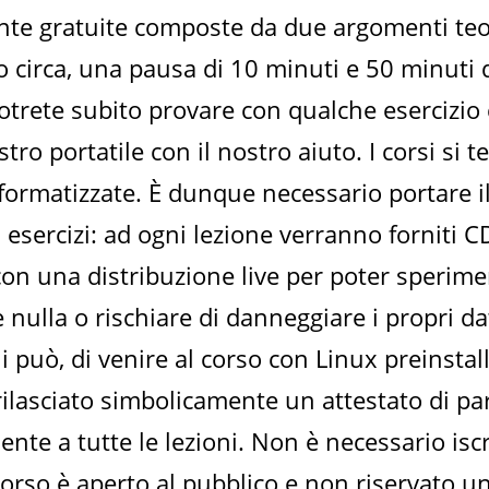
ente gratuite composte da due argomenti teo
 circa, una pausa di 10 minuti e 50 minuti 
otrete subito provare con qualche esercizio 
tro portatile con il nostro aiuto. I corsi si 
formatizzate. È dunque necessario portare i
li esercizi: ad ogni lezione verranno forniti 
con una distribuzione live per poter sperim
e nulla o rischiare di danneggiare i propri d
può, di venire al corso con Linux preinstall
rilasciato simbolicamente un attestato di pa
ente a tutte le lezioni. Non è necessario iscr
 corso è aperto al pubblico e non riservato u