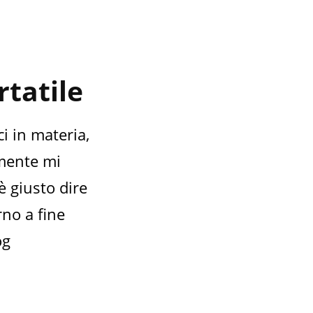
rtatile
i in materia,
amente mi
è giusto dire
rno a fine
og