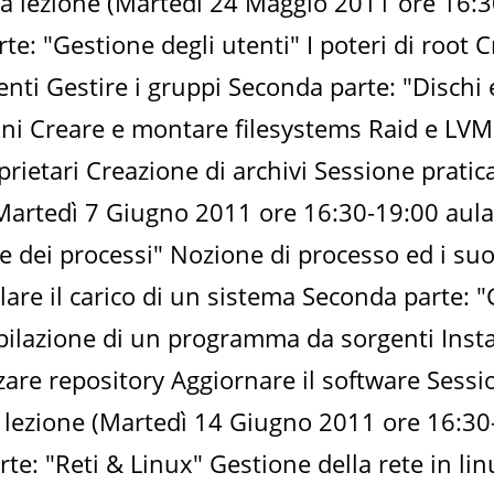
da lezione (Martedì 24 Maggio 2011 ore 16:3
te: "Gestione degli utenti" I poteri di root C
nti Gestire i gruppi Seconda parte: "Dischi 
oni Creare e montare filesystems Raid e LVM I 
rietari Creazione di archivi Sessione pratica
(Martedì 7 Giugno 2011 ore 16:30-19:00 aula
e dei processi" Nozione di processo ed i suoi
lare il carico di un sistema Seconda parte: 
ilazione di un programma da sorgenti Insta
zzare repository Aggiornare il software Sessi
a lezione (Martedì 14 Giugno 2011 ore 16:30
rte: "Reti & Linux" Gestione della rete in lin