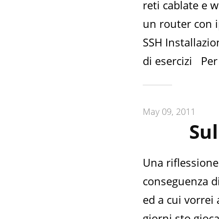
reti cablate e w
un router con i
SSH Installazio
di esercizi Pe
May 09, 2011
Sul
Una riflession
conseguenza di
ed a cui vorrei
giorni sto gioc