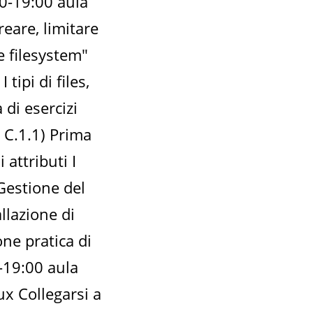
0-19:00 aula
reare, limitare
e filesystem"
tipi di files,
 di esercizi
 C.1.1) Prima
 attributi I
"Gestione del
llazione di
one pratica di
-19:00 aula
ux Collegarsi a