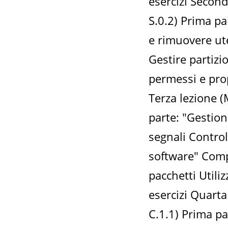
esercizi Secon
S.0.2) Prima par
e rimuovere ute
Gestire partizi
permessi e prop
Terza lezione 
parte: "Gestion
segnali Control
software" Comp
pacchetti Utili
esercizi Quart
C.1.1) Prima pa