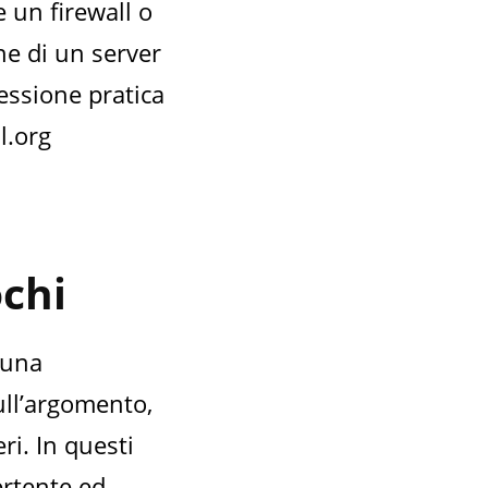
e un firewall o
ne di un server
essione pratica
l.org
ochi
 una
ll’argomento,
ri. In questi
ertente ed