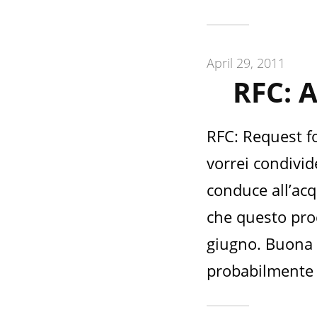
April 29, 2011
RFC: A
RFC: Request f
vorrei condivi
conduce all’acq
che questo proc
giugno. Buona 
probabilmente [