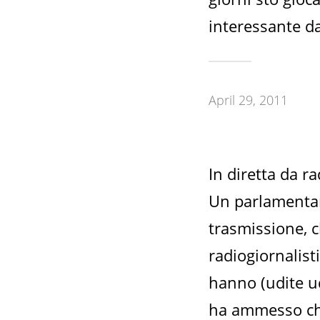
interessante da
April 29, 2011
In diretta da r
Un parlamentare
trasmissione, c
radiogiornalist
hanno (udite ud
ha ammesso che