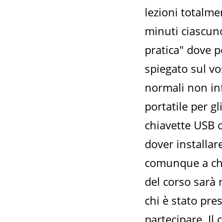
lezioni totalm
minuti ciascuno
pratica" dove p
spiegato sul vos
normali non in
portatile per g
chiavette USB 
dover installar
comunque a chi 
del corso sarà 
chi è stato pres
partecipare. Il