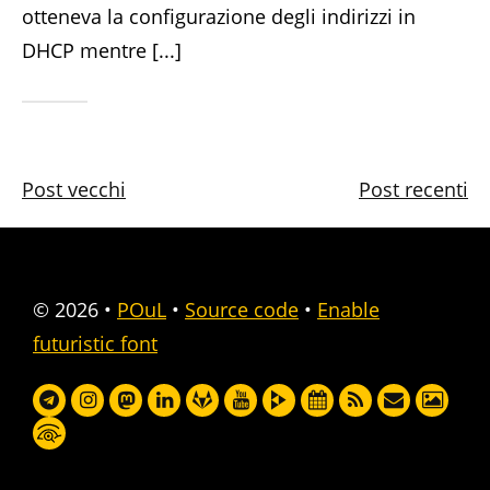
otteneva la configurazione degli indirizzi in
DHCP mentre [...]
Post vecchi
Post recenti
© 2026
•
POuL
•
Source code
•
Enable
futuristic font