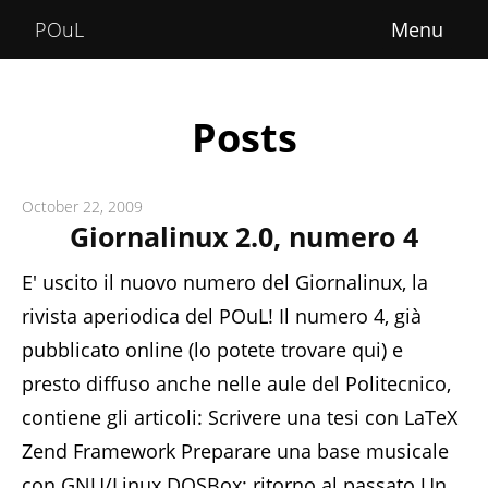
Home
POuL
About
Courses
Posts
POuLimpiadi
October 22, 2009
Posts
Giornalinux 2.0, numero 4
E' uscito il nuovo numero del Giornalinux, la
rivista aperiodica del POuL! Il numero 4, già
pubblicato online (lo potete trovare qui) e
presto diffuso anche nelle aule del Politecnico,
contiene gli articoli: Scrivere una tesi con LaTeX
Zend Framework Preparare una base musicale
con GNU/Linux DOSBox: ritorno al passato Un