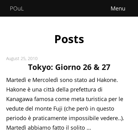
Home
POuL
About
Courses
Posts
POuLimpiadi
August 25, 2010
Posts
Tokyo: Giorno 26 & 27
Martedì e Mercoledì sono stato ad Hakone.
Hakone è una città della prefettura di
Kanagawa famosa come meta turistica per le
vedute del monte Fuji (che però in questo
periodo è praticamente impossibile vedere..).
Martedì abbiamo fatto il solito ...