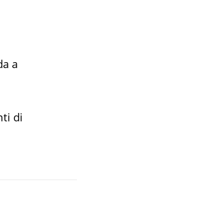
da a
ti di