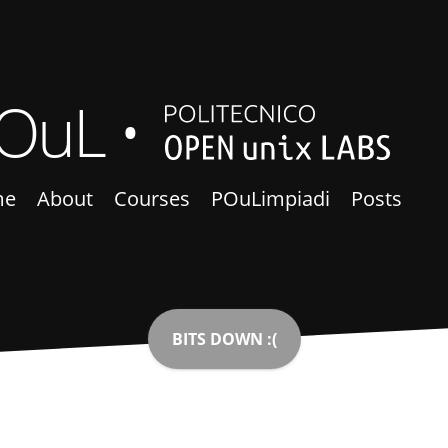
OuL
me
About
Courses
POuLimpiadi
Posts