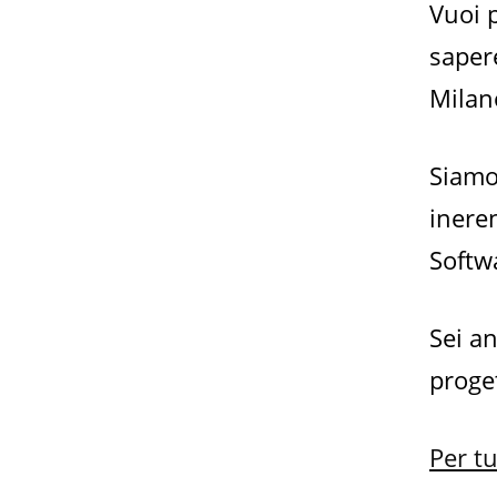
Vuoi 
saper
Milan
Siamo 
ineren
Softw
Sei a
proge
Per tu