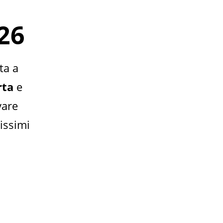
26
ta a
rta
e
vare
tissimi