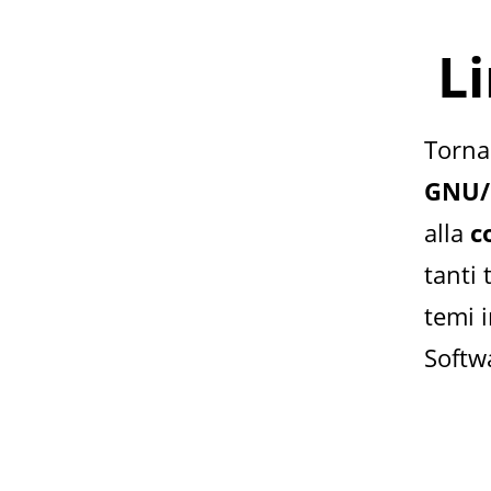
L
Torna 
GNU/
alla
c
tanti 
temi i
Softwa