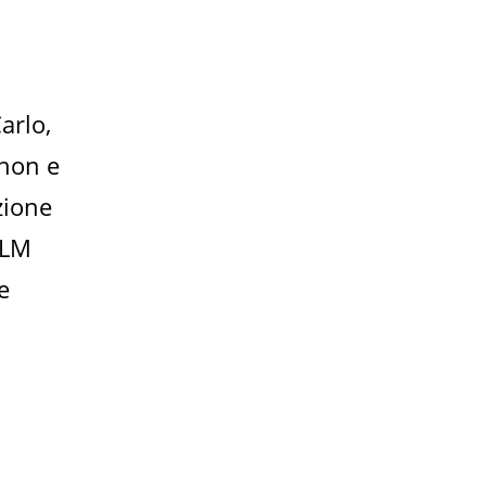
arlo,
thon e
zione
 LM
e