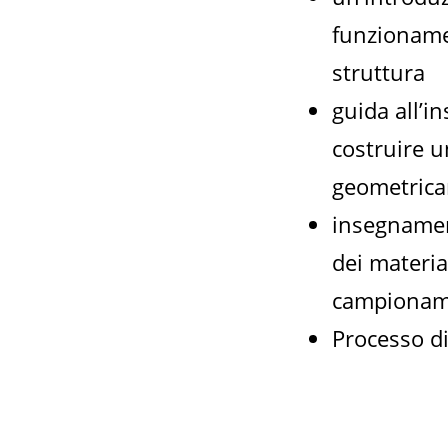
funzionamen
struttura
guida all’i
costruire u
geometrica
insegnamen
dei materia
campionamen
Processo d