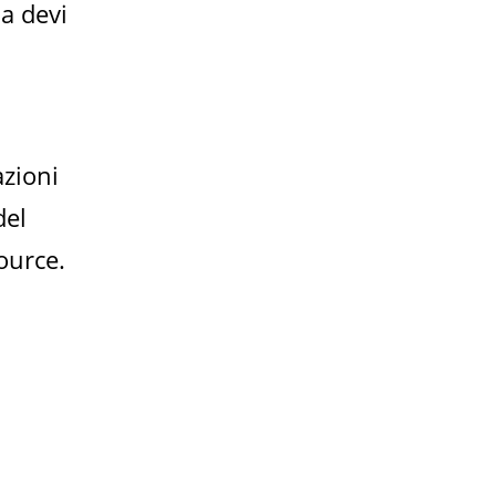
a devi
azioni
del
ource.