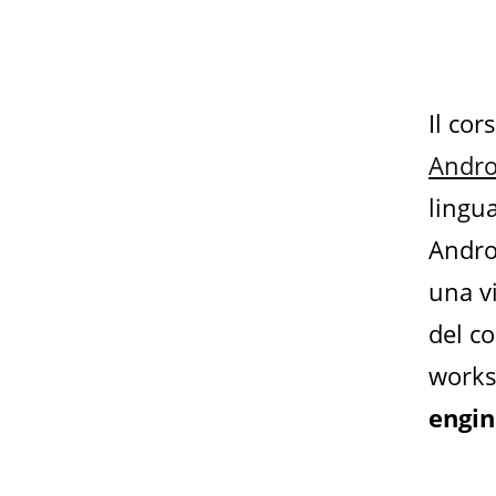
Il cor
Andro
lingua
Andro
una vi
del c
works
engin