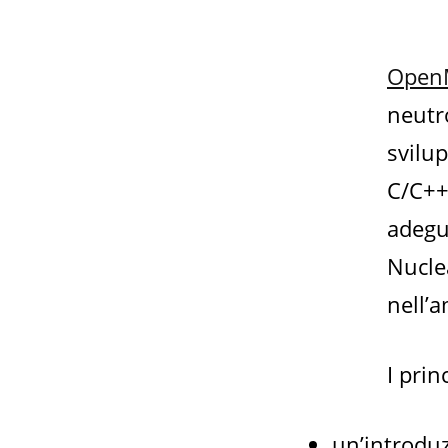
Open
neutr
svilu
C/C++.
adegua
Nucle
nell’a
I prin
un’introdu