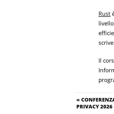
Rust
è
livell
effici
scrive
Il co
Inform
progr
« CONFERENZA
PRIVACY 2026