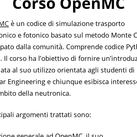
Corso OpenMC
MC
è un codice di simulazione trasporto
onico e fotonico basato sul metodo Monte C
ppato dalla comunità. Comprende codice Py
 Il corso ha l’obiettivo di fornire un’introdu
ta al suo utilizzo orientata agli studenti di
ar Engineering e chiunque esibisca interess
mbito della neutronica.
cipali argomenti trattati sono:
zione generale ad OpenMC, il suo