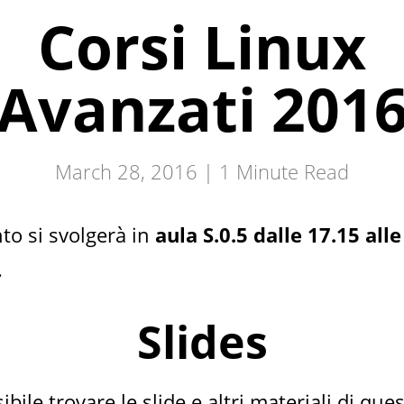
Corsi Linux
Avanzati 201
March 28, 2016 |
1
Minute Read
to si svolgerà in
aula S.0.5 dalle 17.15 alle
.
Slides
ibile trovare le slide e altri materiali di que