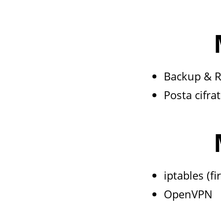
Backup & R
Posta cifr
iptables (fi
OpenVPN