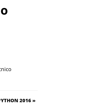
io
cnico
PYTHON 2016 »