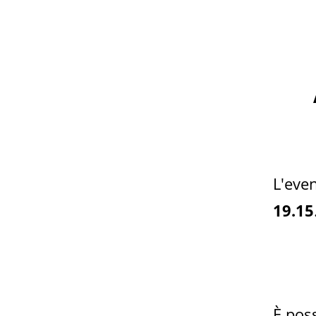
L'even
19.15
È poss