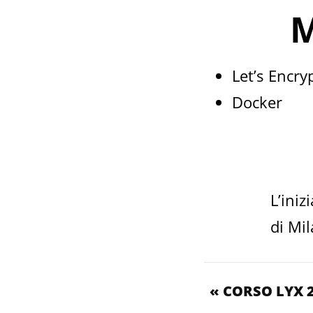
M
Let’s Encry
Docker
L’iniz
di Mi
« CORSO LYX 