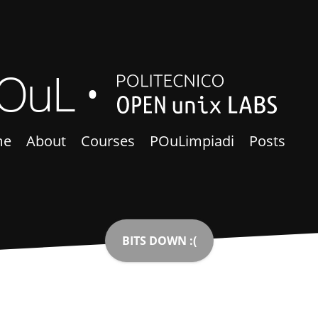
OuL
me
About
Courses
POuLimpiadi
Posts