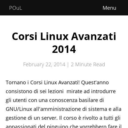
Home
POuL
About
Courses
Corsi Linux Avanzati
POuLimpiadi
2014
Posts
February 22, 2014 |
2
Minute Read
Tornano i Corsi Linux Avanzati! Quest'anno
consistono di sei lezioni mirate ad introdurre
gli utenti con una conoscenza basilare di
GNU/Linux all'amministrazione di sistema e alla
gestione di un server. Il corso è rivolto a tutti gli
appassionati del pinguino che vorrebbero fare il