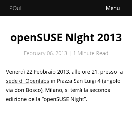
Home
POuL
About
Courses
openSUSE Night 2013
POuLimpiadi
February 06, 2013 |
1
Minute Read
Posts
Venerdì 22 Febbraio 2013, alle ore 21, presso la
sede di Openlabs
in Piazza San Luigi 4 (angolo
via don Bosco), Milano, si terrà la seconda
edizione della “openSUSE Night”.