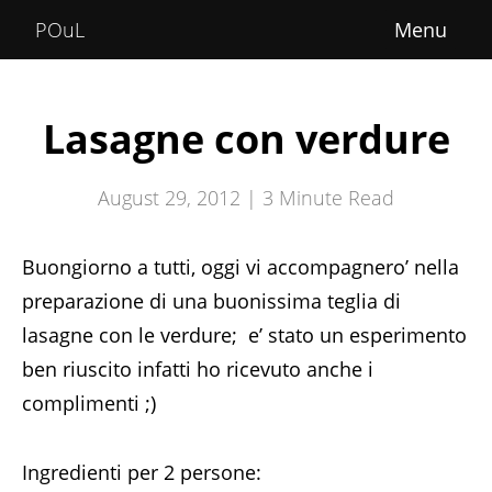
Home
POuL
About
Courses
Lasagne con verdure
POuLimpiadi
August 29, 2012 |
3
Minute Read
Posts
Buongiorno a tutti, oggi vi accompagnero’ nella
preparazione di una buonissima teglia di
lasagne con le verdure; e’ stato un esperimento
ben riuscito infatti ho ricevuto anche i
complimenti
;)
Ingredienti per 2 persone: