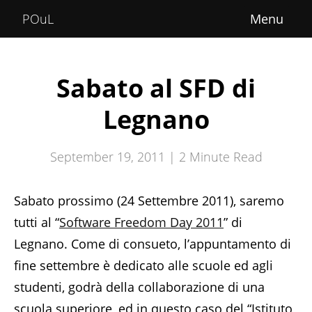
Home
POuL
About
Courses
Sabato al SFD di
POuLimpiadi
Legnano
Posts
September 19, 2011 |
2
Minute Read
Sabato prossimo (24 Settembre 2011), saremo
tutti al “
Software Freedom Day 2011
” di
Legnano. Come di consueto, l’appuntamento di
fine settembre è dedicato alle scuole ed agli
studenti, godrà della collaborazione di una
scuola superiore, ed in questo caso del “Istituto