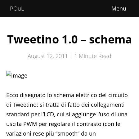
Home
POuL
About
Courses
Tweetino 1.0 – schema
POuLimpiadi
August 12, 2011 |
1
Minute Read
Posts
Ecco disegnato lo schema elettrico del circuito
di Tweetino: si tratta di fatto dei collegamenti
standard per l’LCD, cui si aggiunge l’uso di una
uscita PWM per regolare il contrasto (con le
variazioni rese più “smooth” da un