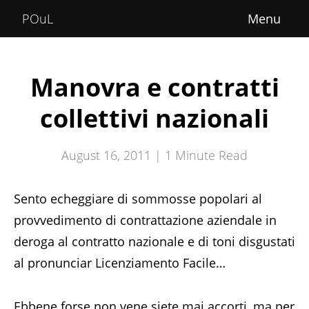
Home
POuL
About
Courses
Manovra e contratti
POuLimpiadi
collettivi nazionali
Posts
August 16, 2011 |
1
Minute Read
Sento echeggiare di sommosse popolari al
provvedimento di contrattazione aziendale in
deroga al contratto nazionale e di toni disgustati
al pronunciar Licenziamento Facile…
Ebbene forse non vene siete mai accorti, ma per