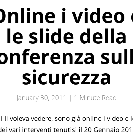
Online i video 
le slide della
onferenza sul
sicurezza
January 30, 2011 |
1
Minute Read
i li voleva vedere, sono già online i video e l
dei vari interventi tenutisi il 20 Gennaio 201