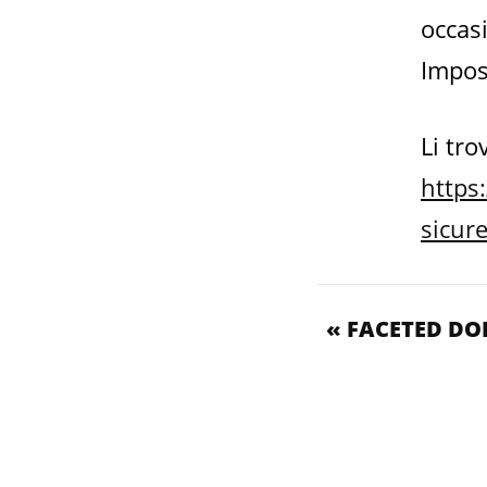
occas
Impos
Li tro
https
sicur
« FACETED DO