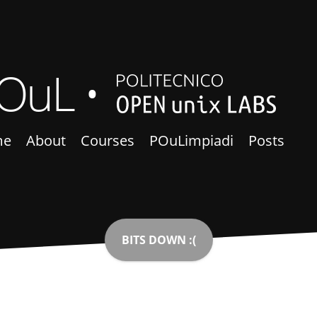
OuL
me
About
Courses
POuLimpiadi
Posts