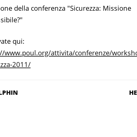
ione della conferenza "Sicurezza: Missione
sibile?"
vate qui:
://www.poul.org/attivita/conferenze/worksh
ezza-2011/
LPHIN
HE