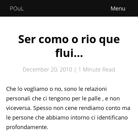
Home
POuL
About
Courses
Ser como o rio que
POuLimpiadi
flui…
Posts
December 20, 2010 |
1
Minute Read
Che lo vogliamo o no, sono le relazioni
personali che ci tengono per le palle
, e non
viceversa. Spesso non cene rendiamo conto ma
le persone che abbiamo intorno ci identificano
profondamente.