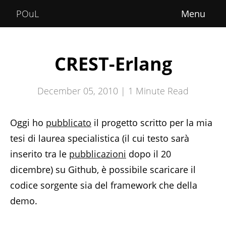
Home
POuL
About
Courses
CREST-Erlang
POuLimpiadi
December 05, 2010 |
1
Minute Read
Posts
Oggi ho
pubblicato
il progetto scritto per la mia
tesi di laurea specialistica (il cui testo sarà
inserito tra le
pubblicazioni
dopo il 20
dicembre) su Github, è possibile scaricare il
codice sorgente sia del framework che della
demo.