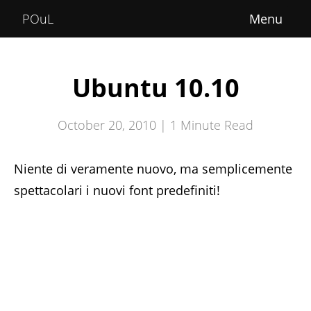
Home
POuL
About
Courses
Ubuntu 10.10
POuLimpiadi
October 20, 2010 |
1
Minute Read
Posts
Niente di veramente nuovo, ma semplicemente
spettacolari i nuovi font predefiniti!