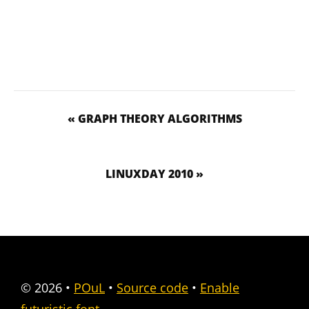
« GRAPH THEORY ALGORITHMS
LINUXDAY 2010 »
© 2026
•
POuL
•
Source code
•
Enable