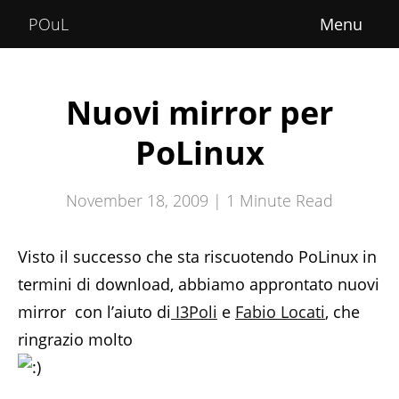
Home
POuL
About
Courses
Nuovi mirror per
POuLimpiadi
PoLinux
Posts
November 18, 2009 |
1
Minute Read
Visto il successo che sta riscuotendo PoLinux in
termini di download, abbiamo approntato nuovi
mirror con l’aiuto di
I3Poli
e
Fabio Locati
, che
ringrazio molto