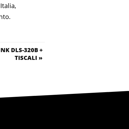
talia,
nto.
INK DLS-320B +
TISCALI »