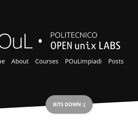
OuL
me
About
Courses
POuLimpiadi
Posts