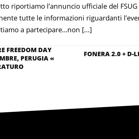
sotto riportiamo l’annuncio ufficiale del FSUG I
ente tutte le informazioni riguardanti l’eve
itiamo a partecipare…non [...]
RE FREEDOM DAY
FONERA 2.0 + D-L
EMBRE, PERUGIA «
RATURO