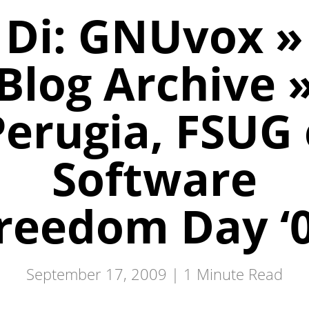
Di: GNUvox »
Blog Archive 
Perugia, FSUG 
Software
reedom Day ‘
September 17, 2009 |
1
Minute Read