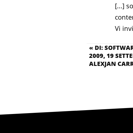
[...] 
conten
Vi inv
« DI: SOFTWA
2009, 19 SETT
ALEXJAN CAR