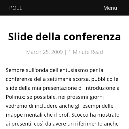
Home
POuL
About
Courses
Slide della conferenza
POuLimpiadi
March 25, 2009 |
1
Minute Read
Posts
Sempre sull'onda dell'entusiasmo per la
conferenza della settimana scorsa, pubblico le
slide della mia presentazione di introduzione a
Polinux; se possibile, nei prossimi giorni
vedremo di includere anche gli esempi delle
mappe mentali che il prof. Scocco ha mostrato
ai presenti, così da avere un riferimento anche