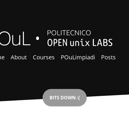
OuL
me
About
Courses
POuLimpiadi
Posts