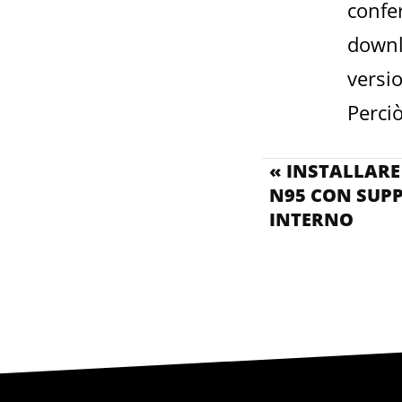
confe
downl
versi
Perci
« INSTALLAR
N95 CON SUP
INTERNO