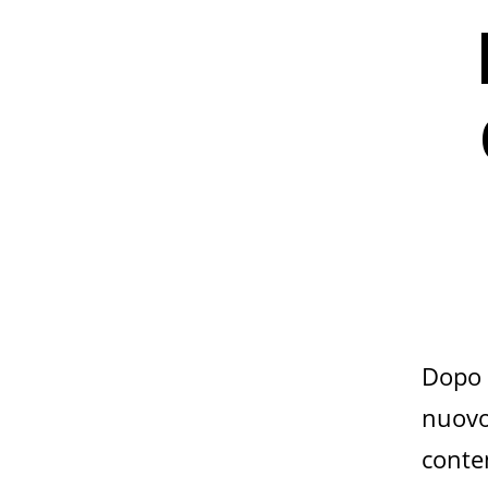
Dopo 
nuovo 
conten