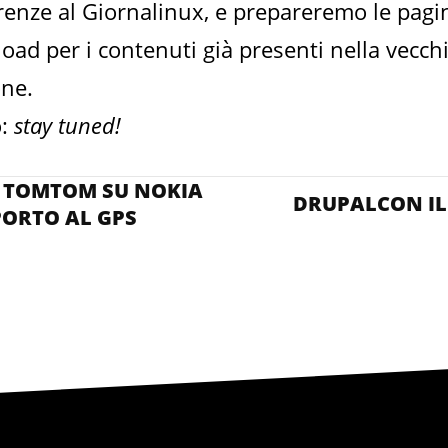
renze al Giornalinux, e prepareremo le pagi
oad per i contenuti già presenti nella vecch
one.
ò:
stay tuned!
E TOMTOM SU NOKIA
DRUPALCON IL
PORTO AL GPS