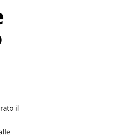
e
o
ato il
alle